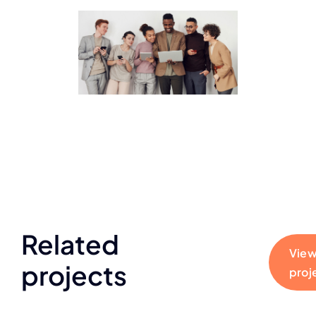
Related
View
projects
proj