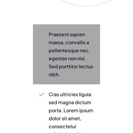
Praesent sapien
massa, convallis a
pellentesque nec,
egestas non nisi.
Sed porttitor lectus
nibh.
Cras ultricies ligula
sed magna dictum
porta. Lorem ipsum
dolor sit amet,
consectetur