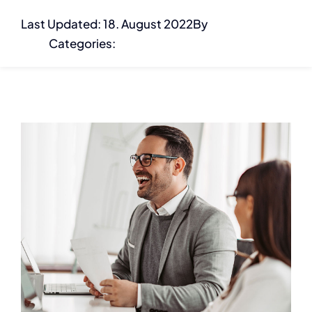
Zum
Last Updated: 18. August 2022
By
Inhalt
cosh
Categories:
Finance
springen